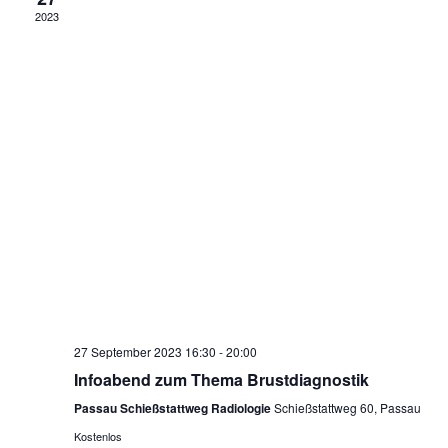
2023
Navig
27 September 2023 16:30
-
20:00
Infoabend zum Thema Brustdiagnostik
Passau Schießstattweg Radiologie
Schießstattweg 60, Passau
Kostenlos