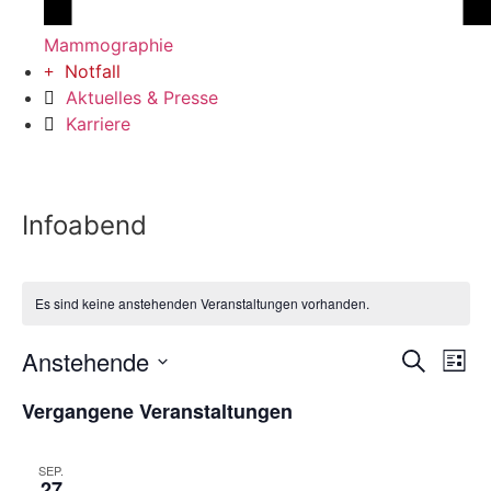
Mammographie
Notfall
Aktuelles & Presse
Karriere
Infoabend
Es sind keine anstehenden Veranstaltungen vorhanden.
Veran
Ve
Anstehende
Suche
Liste
Datum
An
Such
wählen.
Vergangene Veranstaltungen
Na
und
SEP.
Ansic
27