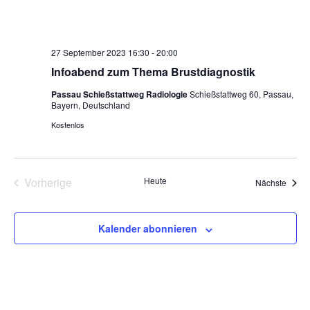
27 September 2023 16:30
-
20:00
Infoabend zum Thema Brustdiagnostik
Passau Schießstattweg Radiologie
Schießstattweg 60, Passau,
Bayern, Deutschland
Kostenlos
Veranstaltungen
Vorherige
Heute
Veran
Nächste
Kalender abonnieren