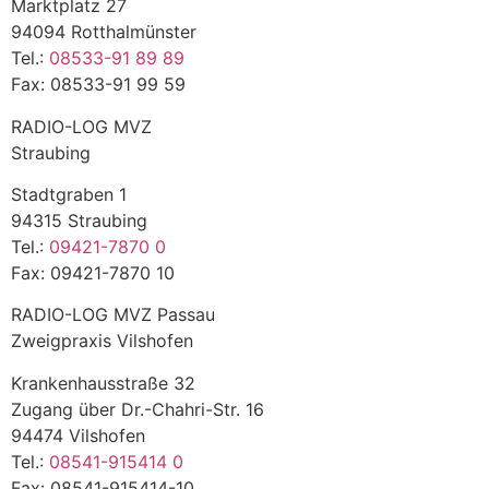
Marktplatz 27
94094 Rotthalmünster
Tel.:
08533-91 89 89
Fax: 08533-91 99 59
RADIO-LOG MVZ
Straubing
Stadtgraben 1
94315 Straubing
Tel.:
09421-7870 0
Fax: 09421-7870 10
RADIO-LOG MVZ Passau
Zweigpraxis Vilshofen
Krankenhausstraße 32
Zugang über Dr.-Chahri-Str. 16
94474 Vilshofen
Tel.:
08541-915414 0
Fax: 08541-915414-10