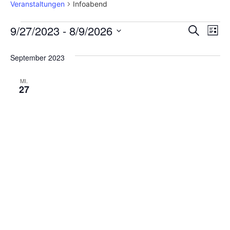
Veranstaltungen
Infoabend
Veran
Ve
9/27/2023
 - 
8/9/2026
Suche
Liste
Datum
An
Such
wählen.
September 2023
Na
und
MI.
Ansic
27
Navig