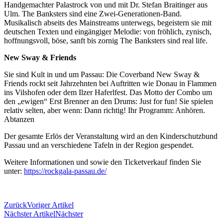
Handgemachter Palastrock von und mit Dr. Stefan Braitinger aus
Ulm. The Banksters sind eine Zwei-Generationen-Band.
Musikalisch abseits des Mainstreams unterwegs, begeistern sie mit
deutschen Texten und eingängiger Melodie: von fröhlich, zynisch,
hoffnungsvoll, böse, sanft bis zornig The Banksters sind real life.
New Sway & Friends
Sie sind Kult in und um Passau: Die Coverband New Sway &
Friends rockt seit Jahrzehnten bei Auftritten wie Donau in Flammen
ins Vilshofen oder dem Ilzer Haferlfest. Das Motto der Combo um
den „ewigen“ Erst Brenner an den Drums: Just for fun! Sie spielen
relativ selten, aber wenn: Dann richtig! Ihr Programm: Anhören.
Abtanzen
Der gesamte Erlös der Veranstaltung wird an den Kinderschutzbund
Passau und an verschiedene Tafeln in der Region gespendet.
Weitere Informationen und sowie den Ticketverkauf finden Sie
unter:
https://rockgala-passau.de/
Zurück
Voriger Artikel
Nächster Artikel
Nächster