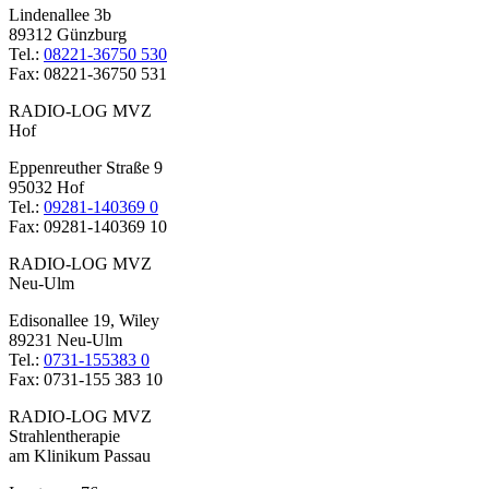
Lindenallee 3b
89312 Günzburg
Tel.:
08221-36750 530
Fax: 08221-36750 531
RADIO-LOG MVZ
Hof
Eppenreuther Straße 9
95032 Hof
Tel.:
09281-140369 0
Fax: 09281-140369 10
RADIO-LOG MVZ
Neu-Ulm
Edisonallee 19, Wiley
89231 Neu-Ulm
Tel.:
0731-155383 0
Fax: 0731-155 383 10
RADIO-LOG MVZ
Strahlentherapie
am Klinikum Passau