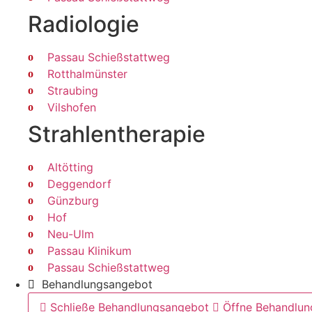
Radiologie
Passau Schießstattweg
Rotthalmünster
Straubing
Vilshofen
Strahlen­therapie
Altötting
Deggendorf
Günzburg
Hof
Neu-Ulm
Passau Klinikum
Passau Schießstattweg
Behandlungsangebot
Schließe Behandlungsangebot
Öffne Behandlu