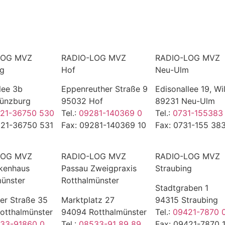
LOG MVZ
RADIO-LOG MVZ
RADIO-LOG MVZ
rg
Hof
Neu-Ulm
lee 3b
Eppenreuther Straße 9
Edisonallee 19, Wi
ünzburg
95032 Hof
89231 Neu-Ulm
21-36750 530
Tel.:
09281-140369 0
Tel.:
0731-155383
221-36750 531
Fax: 09281-140369 10
Fax: 0731-155 383
LOG MVZ
RADIO-LOG MVZ
RADIO-LOG MVZ
kenhaus
Passau Zweigpraxis
Straubing
münster
Rotthalmünster
Stadtgraben 1
er Straße 35
Marktplatz 27
94315 Straubing
otthalmünster
94094 Rotthalmünster
Tel.:
09421-7870 
33-91860 0
Tel.:
08533-91 89 89
Fax: 09421-7870 