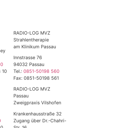
RADIO-LOG MVZ
Strahlentherapie
am Klinikum Passau
ley
Innstrasse 76
 0
94032 Passau
 10
Tel.:
0851-50198 560
Fax: 0851-50198 561
RADIO-LOG MVZ
Passau
Zweigpraxis Vilshofen
Krankenhausstraße 32
0
Zugang über Dr.-Chahri-
10
Str. 16