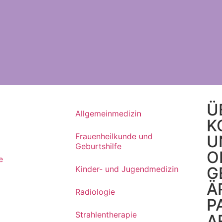
Ü
Allgemeinmedizin
K
Frauenheilkunde und
U
Geburtshilfe
O
e
G
Kinder- und Jugendmedizin
Ä
Radiologie
P
Strahlentherapie
A