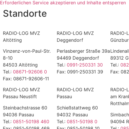
Erforderlichen Service akzeptieren und Inhalte entsperren
Standorte
RADIO-LOG MVZ
RADIO-LOG MVZ
RADIO-
Altötting
Deggendorf
Günzbu
Vinzenz-von-Paul-Str.
Perlasberger Straße 39a
Lindenal
8-10
94469 Deggendorf
89312 G
84503 Altötting
Tel.:
0991-250331 30
Tel.:
082
Tel.:
08671-92606 0
Fax: 0991-250331 39
Fax: 08
Fax: 08671-92606-11
RADIO-LOG MVZ
RADIO-LOG MVZ
RADIO-
Passau Neustift
Passau
am Kran
Rotthal
Steinbachstrasse 60
Schießstattweg 60
94036 Passau
94032 Passau
Simbach
Tel.:
0851-50198 460
Tel.:
0851-50198 0
94094 R
Fax: 0851-50198 469
Fax: 0851-50198 10
Tel.:
085