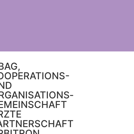
BAG,
OOPERATIONS-
ND
RGANISATIONS­
EMEINSCHAFT
RZTE
ARTNERSCHAFT
RBITRON