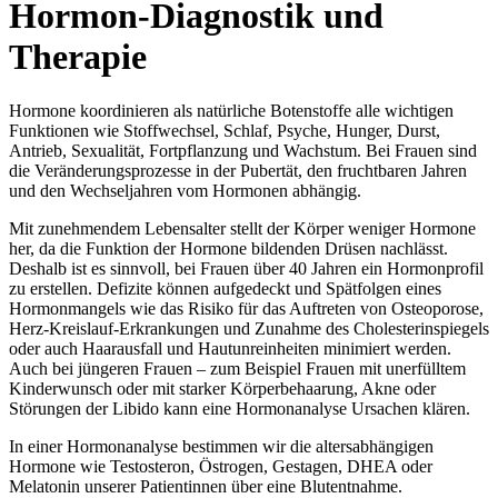
Hormon-Diagnostik und
Therapie
Hormone koordinieren als natürliche Botenstoffe alle wichtigen
Funktionen wie Stoffwechsel, Schlaf, Psyche, Hunger, Durst,
Antrieb, Sexualität, Fortpflanzung und Wachstum. Bei Frauen sind
die Veränderungsprozesse in der Pubertät, den fruchtbaren Jahren
und den Wechseljahren vom Hormonen abhängig.
Mit zunehmendem Lebensalter stellt der Körper weniger Hormone
her, da die Funktion der Hormone bildenden Drüsen nachlässt.
Deshalb ist es sinnvoll, bei Frauen über 40 Jahren ein Hormonprofil
zu erstellen. Defizite können aufgedeckt und Spätfolgen eines
Hormonmangels wie das Risiko für das Auftreten von Osteoporose,
Herz-Kreislauf-Erkrankungen und Zunahme des Cholesterinspiegels
oder auch Haarausfall und Hautunreinheiten minimiert werden.
Auch bei jüngeren Frauen – zum Beispiel Frauen mit unerfülltem
Kinderwunsch oder mit starker Körperbehaarung, Akne oder
Störungen der Libido kann eine Hormonanalyse Ursachen klären.
In einer Hormonanalyse bestimmen wir die altersabhängigen
Hormone wie Testosteron, Östrogen, Gestagen, DHEA oder
Melatonin unserer Patientinnen über eine Blutentnahme.