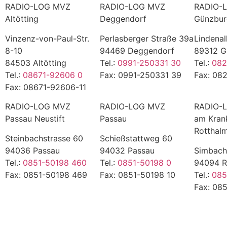
RADIO-LOG MVZ
RADIO-LOG MVZ
RADIO-
Altötting
Deggendorf
Günzbu
Vinzenz-von-Paul-Str.
Perlasberger Straße 39a
Lindenal
8-10
94469 Deggendorf
89312 G
84503 Altötting
Tel.:
0991-250331 30
Tel.:
082
Tel.:
08671-92606 0
Fax: 0991-250331 39
Fax: 08
Fax: 08671-92606-11
RADIO-LOG MVZ
RADIO-LOG MVZ
RADIO-
Passau Neustift
Passau
am Kran
Rotthal
Steinbachstrasse 60
Schießstattweg 60
94036 Passau
94032 Passau
Simbach
Tel.:
0851-50198 460
Tel.:
0851-50198 0
94094 R
Fax: 0851-50198 469
Fax: 0851-50198 10
Tel.:
085
Fax: 08