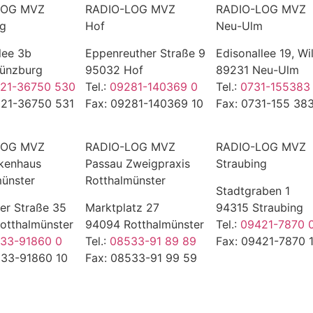
LOG MVZ
RADIO-LOG MVZ
RADIO-LOG MVZ
rg
Hof
Neu-Ulm
lee 3b
Eppenreuther Straße 9
Edisonallee 19, Wi
ünzburg
95032 Hof
89231 Neu-Ulm
21-36750 530
Tel.:
09281-140369 0
Tel.:
0731-155383
221-36750 531
Fax: 09281-140369 10
Fax: 0731-155 383
LOG MVZ
RADIO-LOG MVZ
RADIO-LOG MVZ
kenhaus
Passau Zweigpraxis
Straubing
münster
Rotthalmünster
Stadtgraben 1
er Straße 35
Marktplatz 27
94315 Straubing
otthalmünster
94094 Rotthalmünster
Tel.:
09421-7870 
33-91860 0
Tel.:
08533-91 89 89
Fax: 09421-7870 
533-91860 10
Fax: 08533-91 99 59