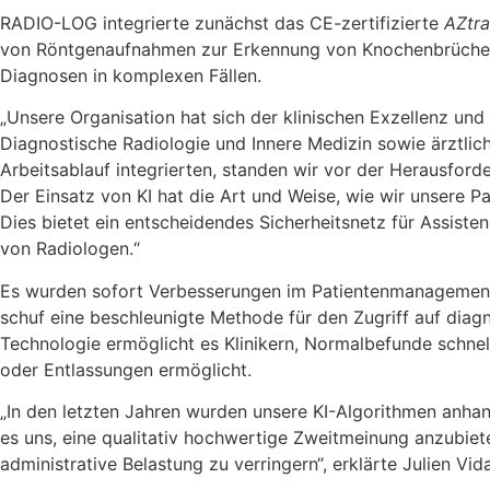
RADIO-LOG integrierte zunächst das CE-zertifizierte
AZtr
von Röntgenaufnahmen zur Erkennung von Knochenbrüchen, 
Diagnosen in komplexen Fällen.
„Unsere Organisation hat sich der klinischen Exzellenz und 
Diagnostische Radiologie und Innere Medizin sowie ärztl
Arbeitsablauf integrierten, standen wir vor der Herausfor
Der Einsatz von KI hat die Art und Weise, wie wir unsere 
Dies bietet ein entscheidendes Sicherheitsnetz für Assist
von Radiologen.“
Es wurden sofort Verbesserungen im Patientenmanagement 
schuf eine beschleunigte Methode für den Zugriff auf diag
Technologie ermöglicht es Klinikern, Normalbefunde schnell
oder Entlassungen ermöglicht.
„In den letzten Jahren wurden unsere KI-Algorithmen anhan
es uns, eine qualitativ hochwertige Zweitmeinung anzubiete
administrative Belastung zu verringern“, erklärte Julien V