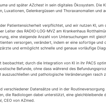
auma
und später
AZchest
in sein digitales Ökosystem. Die 
Luxationen, Gelenkergüssen und Thoraxanomalien und adre
der Patientensicherheit verpflichtet, und wir nutzen KI, um 
icher Leiter des RADIO-LOG-MVZ am Krankenhaus Rotthalmün
derung, eine steigende Anzahl von Untersuchungen mit gleic
Patienten versorgen, verändert, indem er eine sofortige un
enzärzte und ermöglicht schnelle und genaue vorläufige Di
beobachtet; durch die Integration von KI in ihr PACS opt
nostische Befunde, ohne dass während des Befundungsprozes
 auszuschließen und pathologische Veränderungen rasch zu l
d verschiedener Datensätze und in der Routineversorgung kl
n, die Radiologen dabei unterstützt, eine gleichbleibende d
idal, CEO von AZmed.