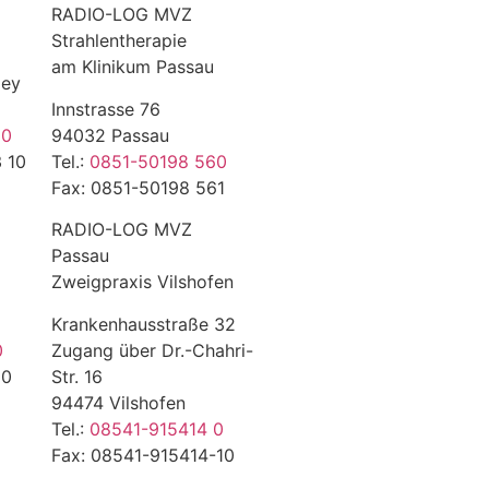
RADIO-LOG MVZ
Strahlentherapie
am Klinikum Passau
ley
Innstrasse 76
 0
94032 Passau
 10
Tel.:
0851-50198 560
Fax: 0851-50198 561
RADIO-LOG MVZ
Passau
Zweigpraxis Vilshofen
Krankenhausstraße 32
0
Zugang über Dr.-Chahri-
10
Str. 16
94474 Vilshofen
Tel.:
08541-915414 0
Fax: 08541-915414-10