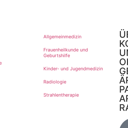
Ü
Allgemeinmedizin
K
Frauenheilkunde und
U
Geburtshilfe
O
e
G
Kinder- und Jugendmedizin
Ä
Radiologie
P
Strahlentherapie
A
R